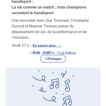
handisport :
La vie comme un match : trois champions
racontent le handisport
Une rencontre avec Guy Tisserant, Christophe
Durand et Maxime Thomas autour du
dépassement de soi, de la performance et de
l’inclusion.
Jeudi 17 s...
En savoir plus.
18:00 - 21:00
Par
Le Faitout
.
(nouvel onglet)
Partager