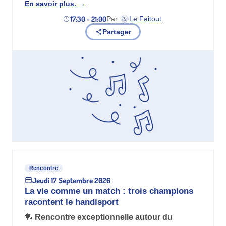
En savoir plus.
17:30 - 21:00
Par
Le Faitout
.
(nouvel onglet)
Partager
Rencontre
Jeudi 17 Septembre 2026
La vie comme un match : trois champions
racontent le handisport
🏓
Rencontre exceptionnelle autour du