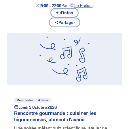
19:00 - 22:00
Par
Le Faitout
.
(nouvel onglet)
+ d'infos
Partager
Rencontre
Atelier
Lundi 5 Octobre 2026
Rencontre gourmande : cuisiner les
légumineuses, aliment d'avenir
Une soirée mêlant quiz scientifique, atelier de