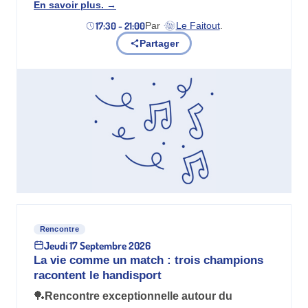
En savoir plus.
17:30 - 21:00
Par
Le Faitout
.
(nouvel onglet)
Partager
Rencontre
Jeudi 17 Septembre 2026
La vie comme un match : trois champions
racontent le handisport
🏓
Rencontre exceptionnelle autour du