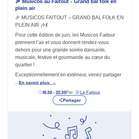
🎉 Musicos au Faitout - Grand bal folk en
plein air
🎉 MUSICOS FAITOUT – GRAND BAL FOLK EN
PLEIN AIR 🎶💃
Pour cette édition de juin, les Musicos Faitout
prennent l’air et vous donnent rendez-vous
dehors pour une grande soirée dansante,
musicale, festive et gourmande au cœur du
quartier !
Exceptionnellement en extérieur, venez partager
...
En savoir plus.
18:30 - 22:30
Par
Le Faitout
.
(nouvel onglet)
Partager