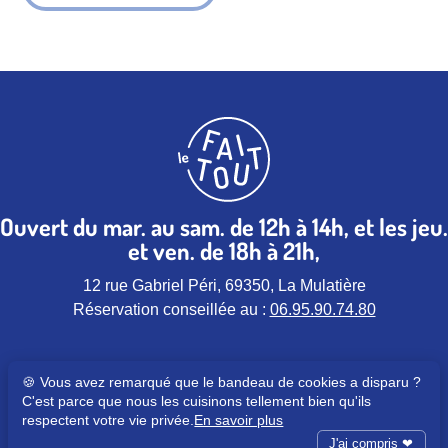
Ouvert du mar. au sam. de 12h à 14h, et les jeu.
et ven. de 18h à 21h,
12 rue Gabriel Péri, 69350, La Mulatière
Réservation conseillée au :
06.95.90.74.80
🍪 Vous avez remarqué que le bandeau de cookies a disparu ?
Nous contacter :
C'est parce que nous les cuisinons tellement bien qu'ils
communication@lefaitout.io
respectent votre vie privée.
En savoir plus
Notre page Facebook (nouvel ongle
Notre page instagram (nouvel 
Notre page Linkedin (nou
J'ai compris ❤