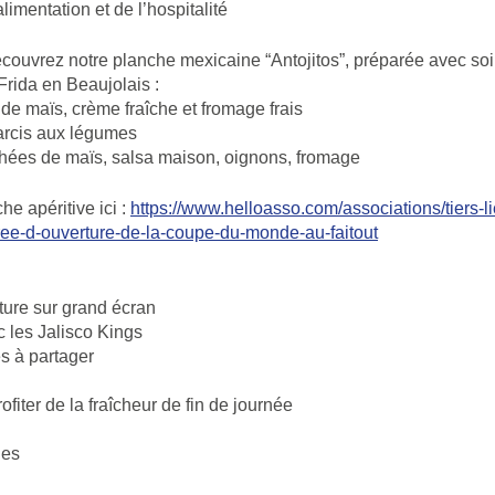
alimentation et de l’hospitalité
écouvrez notre planche mexicaine “Antojitos”, préparée avec soi
rida en Beaujolais :
s de maïs, crème fraîche et fromage frais
arcis aux légumes
hées de maïs, salsa maison, oignons, fromage
he apéritive ici :
https://www.helloasso.com/associations/tiers-li
ree-d-ouverture-de-la-coupe-du-monde-au-faitout
ture sur grand écran
 les Jalisco Kings
s à partager
fiter de la fraîcheur de fin de journée
les