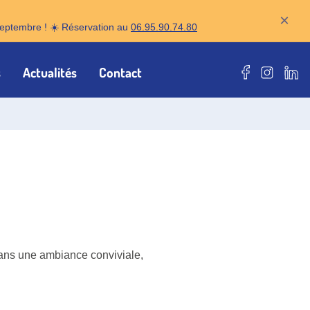
×
r septembre ! ☀️ Réservation au
06.95.90.74.80
s
Actualités
Contact
Notre page F
Notre pa
Notr
dans une ambiance conviviale,