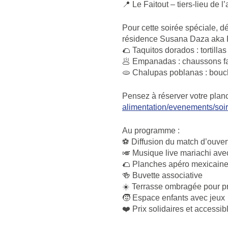
📍 Le Faitout – tiers-lieu de l’
Pour cette soirée spéciale, d
résidence Susana Daza aka F
🌮 Taquitos dorados : tortilla
🥟 Empanadas : chaussons f
🫓 Chalupas poblanas : bouc
Pensez à réserver votre planc
alimentation/evenements/soi
Au programme :
⚽ Diffusion du match d’ouver
🎺 Musique live mariachi avec
🌮 Planches apéro mexicaine
🍻 Buvette associative
☀️ Terrasse ombragée pour pro
🧒 Espace enfants avec jeux
❤️ Prix solidaires et accessib