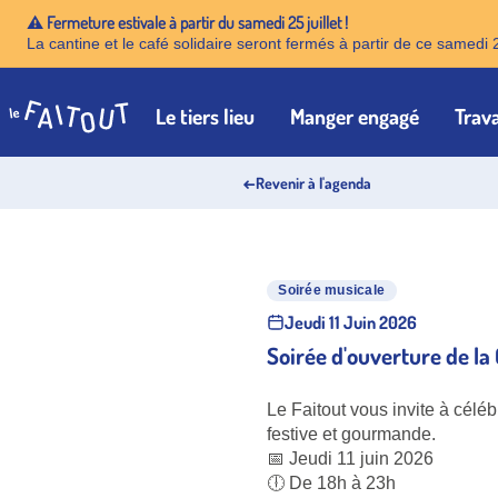
⚠️ Fermeture estivale à partir du samedi 25 juillet !
La cantine et le café solidaire seront fermés à partir de ce samedi 
Le tiers lieu
Manger engagé
Trava
Accueil
←
Revenir à l'agenda
Soirée musicale
Jeudi 11 Juin 2026
Soirée d'ouverture de la
Le Faitout vous invite à cél
festive et gourmande.
📅 Jeudi 11 juin 2026
🕕 De 18h à 23h