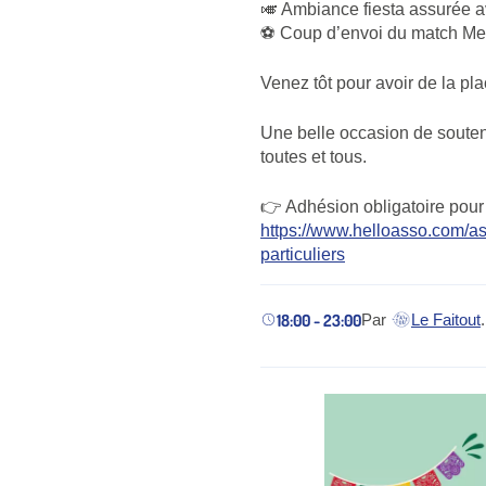
🎺 Ambiance fiesta assurée a
⚽ Coup d’envoi du match Mex
Venez tôt pour avoir de la pla
Une belle occasion de souteni
toutes et tous.
👉 Adhésion obligatoire pour 
https://www.helloasso.com/ass
particuliers
18:00 - 23:00
Par
Le Faitout
.
(nouvel ongle