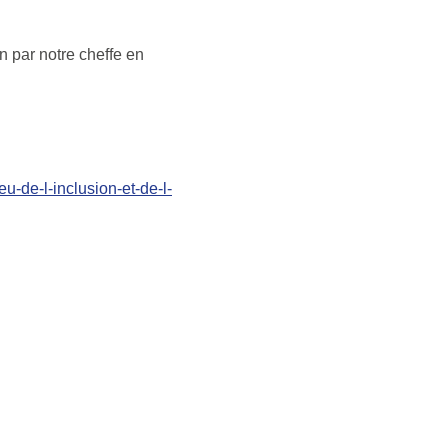
n par notre cheffe en
eu-de-l-inclusion-et-de-l-