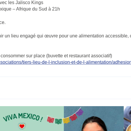
vec les Jalisco Kings
ique – Afrique du Sud à 21h
ce.
r un lieu engagé qui œuvre pour une alimentation accessible, c
consommer sur place (buvette et restaurant associatif)
ociations/tiers-lieu-de-l-inclusion-et-de-l-alimentation/adhesio
t)