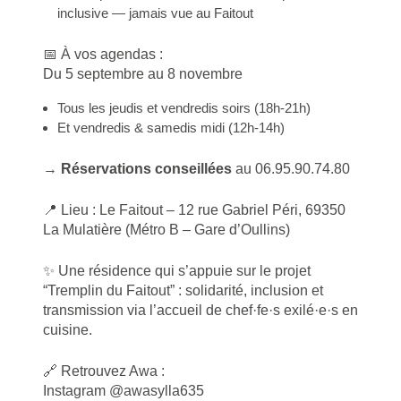
inclusive — jamais vue au Faitout
📅 À vos agendas :
Du 5 septembre au 8 novembre
Tous les jeudis et vendredis soirs (18h‑21h)
Et vendredis & samedis midi (12h‑14h)
→
Réservations conseillées
au 06.95.90.74.80
📍 Lieu : Le Faitout – 12 rue Gabriel Péri, 69350
La Mulatière (Métro B – Gare d’Oullins)
✨ Une résidence qui s’appuie sur le projet
“Tremplin du Faitout” : solidarité, inclusion et
transmission via l’accueil de chef·fe·s exilé·e·s en
cuisine.
🔗 Retrouvez Awa :
Instagram @awasylla635