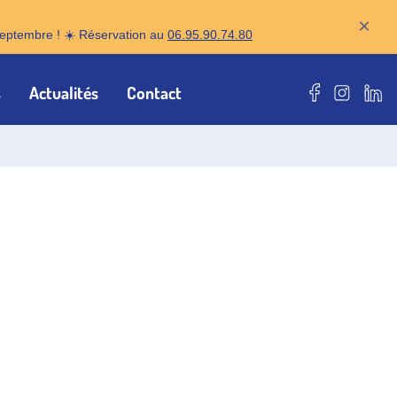
×
r septembre ! ☀️ Réservation au
06.95.90.74.80
s
Actualités
Contact
Notre page F
Notre pa
Notr