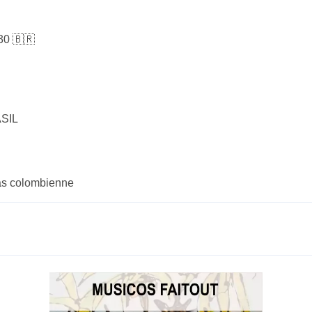
30 🇧🇷
SIL
apas colombienne
t)