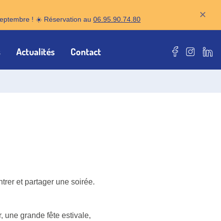
×
r septembre ! ☀️ Réservation au
06.95.90.74.80
s
Actualités
Contact
Notre page F
Notre pa
Notr
ntrer et partager une soirée.
r, une grande fête estivale,