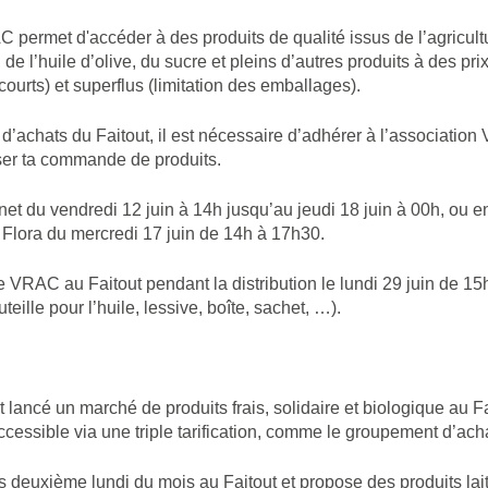
permet d'accéder à des produits de qualité issus de l’agricul
de l’huile d’olive, du sucre et pleins d’autres produits à des pri
 courts) et superflus (limitation des emballages).
’achats du Faitout, il est nécessaire d’adhérer à l’association
iser ta commande de produits.
t du vendredi 12 juin à 14h jusqu’au jeudi 18 juin à 00h, ou en
Flora du mercredi 17 juin de 14h à 17h30.
VRAC au Faitout pendant la distribution le lundi 29 juin de 15
eille pour l’huile, lessive, boîte, sachet, …).
 lancé un marché de produits frais, solidaire et biologique au
ccessible via une triple tarification, comme le groupement d’ac
es deuxième lundi du mois au Faitout et propose des produits lai