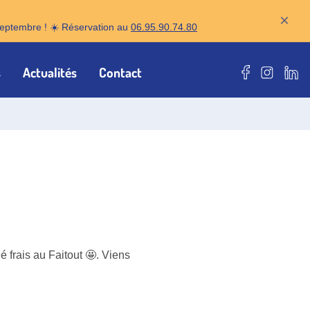
×
r septembre ! ☀️ Réservation au
06.95.90.74.80
s
Actualités
Contact
Notre page F
Notre pa
Notr
 frais au Faitout 🤩. Viens