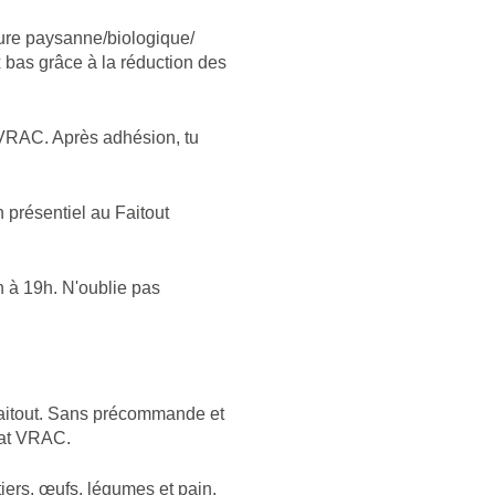
ture paysanne/biologique/
x bas grâce à la réduction des
 VRAC. Après adhésion, tu
 présentiel au Faitout
h à 19h. N'oublie pas
 Faitout. Sans précommande et
hat VRAC.
tiers, œufs, légumes et pain.