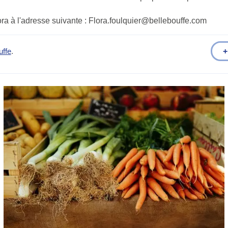
ora à l'adresse suivante : Flora.foulquier@bellebouffe.com
+
uffe
.
)