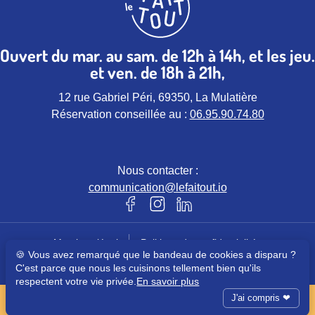
Ouvert du mar. au sam. de 12h à 14h, et les jeu.
et ven. de 18h à 21h,
12 rue Gabriel Péri, 69350, La Mulatière
Réservation conseillée au :
06.95.90.74.80
Nous contacter :
communication@lefaitout.io
Notre page Facebook (nouvel ongle
Notre page instagram (nouvel 
Notre page Linkedin (nou
Mentions légales
Politique de confidentialités
🍪 Vous avez remarqué que le bandeau de cookies a disparu ?
© Le Faitout – Tous droits réservés
C'est parce que nous les cuisinons tellement bien qu'ils
respectent votre vie privée.
En savoir plus
Site réalisé dans une démarche d’éco-conception avec
Julie Laval
et
J'ai compris ❤
Antoine Gouy
, sous
Kirby 4
.