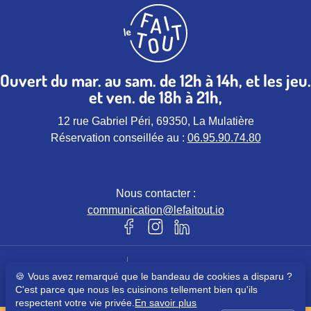
Ouvert du mar. au sam. de 12h à 14h, et les jeu.
et ven. de 18h à 21h,
12 rue Gabriel Péri, 69350, La Mulatière
Réservation conseillée au :
06.95.90.74.80
Nous contacter :
communication@lefaitout.io
Notre page Facebook (nouvel ongle
Notre page instagram (nouvel 
Notre page Linkedin (nou
Mentions légales
Politique de confidentialités
🍪 Vous avez remarqué que le bandeau de cookies a disparu ?
© Le Faitout – Tous droits réservés
C'est parce que nous les cuisinons tellement bien qu'ils
respectent votre vie privée.
En savoir plus