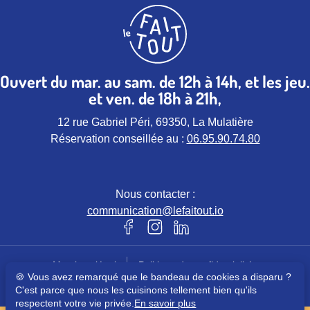
Ouvert du mar. au sam. de 12h à 14h, et les jeu.
et ven. de 18h à 21h,
12 rue Gabriel Péri, 69350, La Mulatière
Réservation conseillée au :
06.95.90.74.80
Nous contacter :
communication@lefaitout.io
Notre page Facebook (nouvel ongle
Notre page instagram (nouvel 
Notre page Linkedin (nou
Mentions légales
Politique de confidentialités
🍪 Vous avez remarqué que le bandeau de cookies a disparu ?
© Le Faitout – Tous droits réservés
C'est parce que nous les cuisinons tellement bien qu'ils
respectent votre vie privée.
En savoir plus