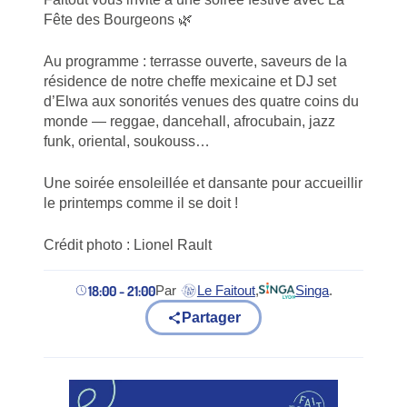
Fête des Bourgeons 🌿
Au programme : terrasse ouverte, saveurs de la
résidence de notre cheffe mexicaine et DJ set
d’Elwa aux sonorités venues des quatre coins du
monde — reggae, dancehall, afrocubain, jazz
funk, oriental, soukouss…
Une soirée ensoleillée et dansante pour accueillir
le printemps comme il se doit !
Crédit photo : Lionel Rault
18:00 - 21:00
Par
Le Faitout
,
Singa
.
(nouvel onglet)
(nouvel onglet)
Partager