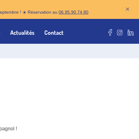
×
r septembre ! ☀️ Réservation au
06.95.90.74.80
s
Actualités
Contact
Notre page F
Notre pa
Notr
pagnol !