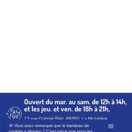
Ouvert du mar. au sam. de 12h à 14h,
et les jeu. et ven. de 18h à 21h,
12 rue Gabriel Péri, 69350, La Mulatière
🍪 Vous avez remarqué que le bandeau de
Réservation conseillée au :
06.95.90.74.80
cookies a disparu ? C'est parce que nous les