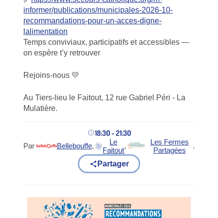
informer/publications/municipales-2026-10-
recommandations-pour-un-acces-digne-
lalimentation
Temps conviviaux, participatifs et accessibles —
on espère t’y retrouver
Rejoins-nous 💛
Au Tiers-lieu le Faitout, 12 rue Gabriel Péri - La
Mulatière.
18:30 - 21:30
Le
Les Fermes
Par
Bellebouffe
,
,
.
(nouvel onglet)
(nouvel onglet)
(nouvel onglet)
Faitout
Partagées
Partager