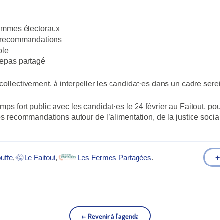
rammes électoraux
t recommandations
ole
repas partagé
, collectivement, à interpeller les candidat·es dans un cadre serei
mps fort public avec les candidat·es le 24 février au Faitout, po
s recommandations autour de l’alimentation, de la justice sociale
+
uffe
,
Le Faitout
,
Les Fermes Partagées
.
t)
(nouvel onglet)
(nouvel onglet)
← Revenir à l'agenda