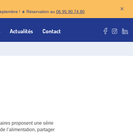
×
r septembre ! ☀️ Réservation au
06.95.90.74.80
s
Actualités
Contact
Notre page F
Notre pa
Notr
naires proposent une série
de l’alimentation, partager