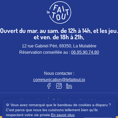
Ouvert du mar. au sam. de 12h à 14h, et les jeu.
et ven. de 18h à 21h,
12 rue Gabriel Péri, 69350, La Mulatière
Réservation conseillée au :
06.95.90.74.80
Nous contacter :
communication@lefaitout.io
Notre page Facebook (nouvel ongle
Notre page instagram (nouvel 
Notre page Linkedin (nou
Mentions légales
Politique de confidentialités
🍪 Vous avez remarqué que le bandeau de cookies a disparu ?
© Le Faitout – Tous droits réservés
C'est parce que nous les cuisinons tellement bien qu'ils
respectent votre vie privée.
En savoir plus