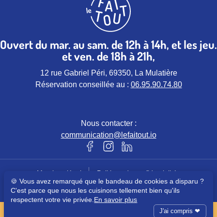
Ouvert du mar. au sam. de 12h à 14h, et les jeu.
et ven. de 18h à 21h,
12 rue Gabriel Péri, 69350, La Mulatière
Réservation conseillée au :
06.95.90.74.80
Nous contacter :
communication@lefaitout.io
Notre page Facebook (nouvel ongle
Notre page instagram (nouvel 
Notre page Linkedin (nou
Mentions légales
Politique de confidentialités
🍪 Vous avez remarqué que le bandeau de cookies a disparu ?
© Le Faitout – Tous droits réservés
C'est parce que nous les cuisinons tellement bien qu'ils
respectent votre vie privée.
En savoir plus
Site réalisé dans une démarche d’éco-conception avec
Julie Laval
et
J'ai compris ❤