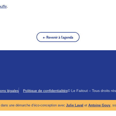
uffe
.
t)
← Revenir à l'agenda
ons légales
Politique de confidentialités
© Le Faitout – Tous droits ré
sé dans une démarche d’éco-conception avec
Julie Laval
et
Antoine Gouy
, s