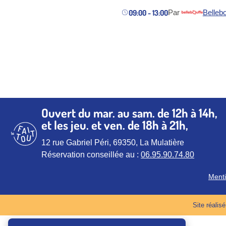
09:00 - 13:00
Par
Bellebo
(nouvel ongle
Ouvert du mar. au sam. de 12h à 14h,
et les jeu. et ven. de 18h à 21h,
12 rue Gabriel Péri, 69350, La Mulatière
Réservation conseillée au :
06.95.90.74.80
Menti
Site réali