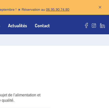
×
r septembre ! ☀️ Réservation au
06.95.90.74.80
s
Actualités
Contact
Notre page F
Notre pa
Notr
ujet de l'alimentation et
 qualité.