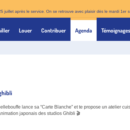
25 juillet après le service. On se retrouve avec plaisir dès le mardi 1e
iller
Louer
Contribuer
Agenda
Témoignage
ghibli
llebouffe lance sa “Carte Blanche” et te propose un atelier cui
animation japonais des studios Ghibli 🎬