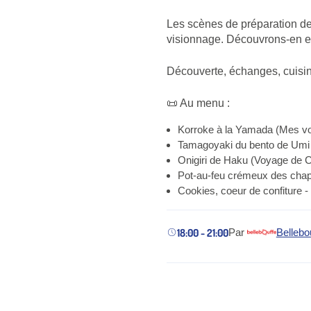
Les scènes de préparation des
visionnage. Découvrons-en en
Découverte, échanges, cuisin
📜 Au menu :
Korroke à la Yamada (Mes vo
Tamagoyaki du bento de Umi (
Onigiri de Haku (Voyage de C
Pot-au-feu crémeux des chapa
Cookies, coeur de confiture 
18:00 - 21:00
Par
Bellebo
(nouvel onglet