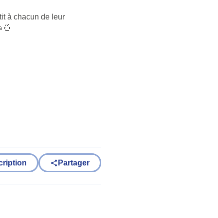
it à chacun de leur
🍙🍜
cription
Partager