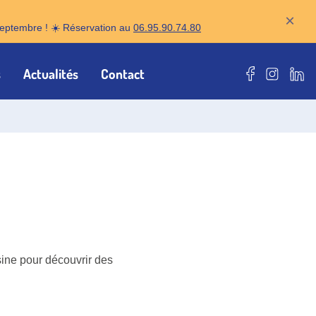
×
r septembre ! ☀️ Réservation au
06.95.90.74.80
s
Actualités
Contact
Notre page F
Notre pa
Notr
sine pour découvrir des