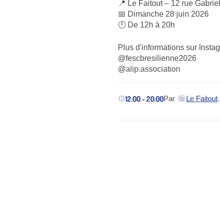
📍 Le Faitout – 12 rue Gabrie
📅 Dimanche 28 juin 2026
🕛 De 12h à 20h
Plus d'informations sur Insta
@fescbresilienne2026
@alip.association
12:00 - 20:00
Par
Le Faitout
.
(nouvel ongle