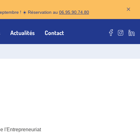
×
r septembre ! ☀️ Réservation au
06.95.90.74.80
s
Actualités
Contact
Notre page F
Notre pa
Notr
e l'Entrepreneuriat