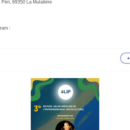
l Péri, 69350 La Mulatière
gram :
+
t)